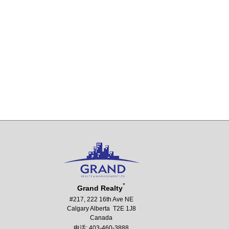
*
Grand Realty
#217, 222 16th Ave NE
Calgary Alberta T2E 1J8
Canada
电话: 403-460-3888