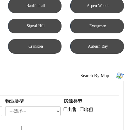
Banff Trail
Aspen Woods
Signal Hill
Evergreen
Cranston
Auburn Bay
Search By Map
物业类型
房源类型
出售
出租