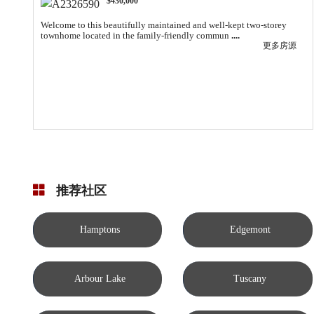
$430,000
Welcome to this beautifully maintained and well-kept two-storey
townhome located in the family-friendly commun
....
更多房源
推荐社区
Hamptons
Edgemont
Arbour Lake
Tuscany