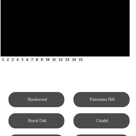
1
2
3
4
5
6
7
8
9
10
11
12
13
14
15
Hawkwood
Panorama Hill
Royal Oak
Citadel