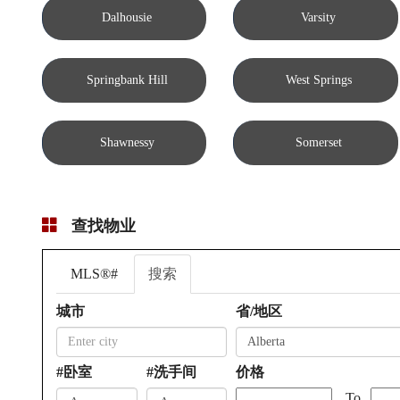
Dalhousie
Varsity
Springbank Hill
West Springs
Shawnessy
Somerset
查找物业
MLS®#
搜索
城市
省/地区
#卧室
#洗手间
价格
To